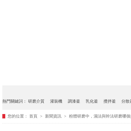
熱門關鍵詞：
研磨介質
灌裝機
調漆釜
乳化釜
攪拌釜
分散
您的位置：
首頁
>
新聞資訊
>
粉體研磨中，濕法與幹法研磨哪個
液壓升降91短视频版高清在线观看WWW