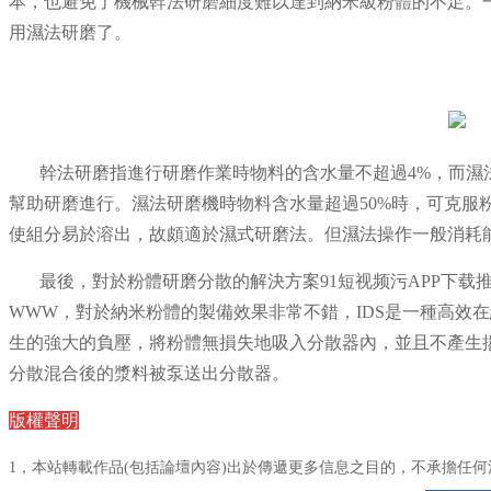
本，也避免了機械幹法研磨細度難以達到納米級粉體的不足。一
用濕法研磨了。
幹法研磨指進行研磨作業時物料的含水量不超過4%，而濕
幫助研磨進行。濕法研磨機時物料含水量超過50%時，可克服
使組分易於溶出，故頗適於濕式研磨法。但濕法操作一般消耗
最後，對於粉體研磨分散的解決方案91短视频污APP下载
WWW，對於納米粉體的製備效果非常不錯，
IDS是一種高
生的強大的負壓，將粉體無損失地吸入分散器內，並且不產生
分散混合後的漿料被泵送出分散器。
版權聲明
1，本站轉載作品(包括論壇內容)出於傳遞更多信息之目的，不承擔任